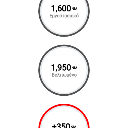
1,600
NM
Εργοστασιακό
1,950
NM
Βελτιωμένο
+
350
NM