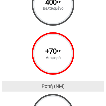
400
HP
Βελτιωμένο
+
70
HP
Διαφορά
Ροπή (NM)