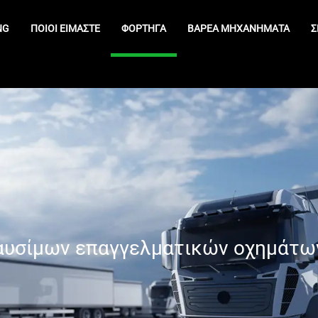
NG
ΠΟΙΟΊ ΕΊΜΑΣΤΕ
ΦΟΡΤΗΓΆ
ΒΑΡΈΑ ΜΗΧΑΝΉΜΑΤΑ
Σ
αυσίμων επαγγελματικών οχημάτω