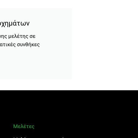
οχημάτων
νης μελέτης σε
ματικές συνθήκες
Μελέτες