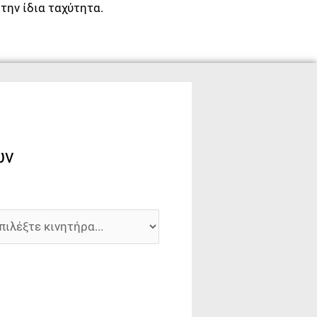
την ίδια ταχύτητα.
ων