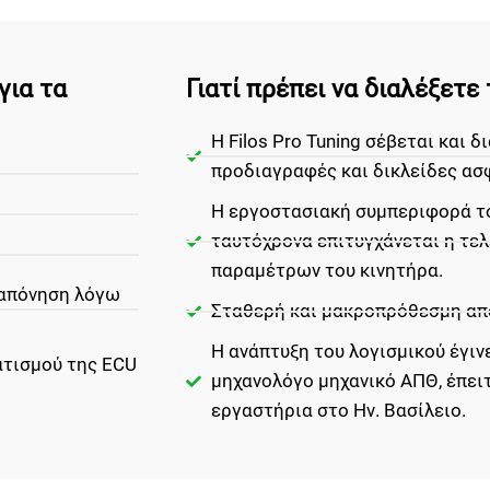
για τα
Γιατί πρέπει να διαλέξετ
H Filos Pro Tuning σέβεται και 
προδιαγραφές και δικλείδες ασ
Η εργοστασιακή συμπεριφορά το
ταυτόχρονα επιτυγχάνεται η τε
παραμέτρων του κινητήρα.
ταπόνηση λόγω
Σταθερή και μακροπρόθεσμη απ
Η ανάπτυξη του λογισμικού έγινε
τισμού της ECU
μηχανολόγο μηχανικό ΑΠΘ, έπειτ
εργαστήρια στο Ην. Βασίλειο.