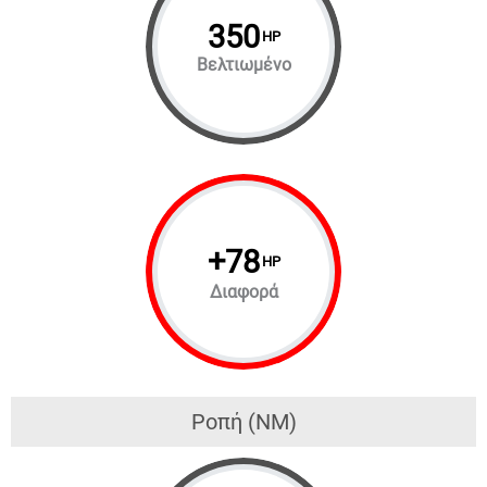
350
HP
Βελτιωμένο
+
78
HP
Διαφορά
Ροπή (NM)