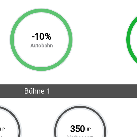
-
10
%
Autobahn
Bühne 1
350
HP
HP