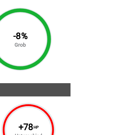
-
8
%
Grob
+
78
HP