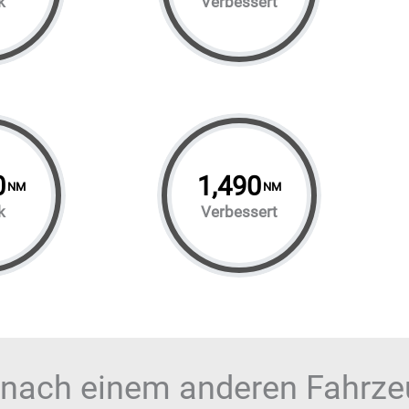
k
Verbessert
0
1,490
NM
NM
k
Verbessert
 nach einem anderen Fahrz