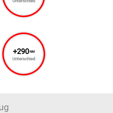
Unterschied
+
290
NM
Unterschied
eug