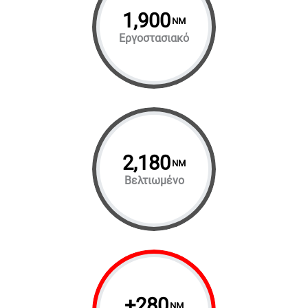
1,900
NM
Εργοστασιακό
2,180
NM
Βελτιωμένο
+
280
NM