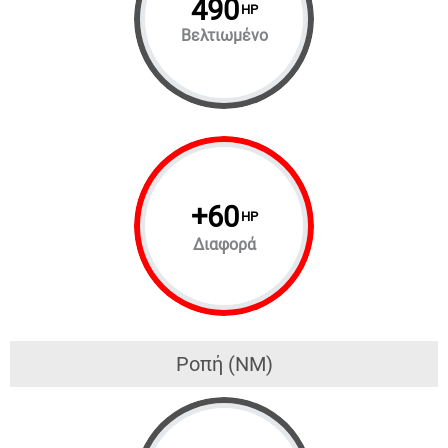
490
HP
Βελτιωμένο
+
60
HP
Διαφορά
Ροπή (NM)