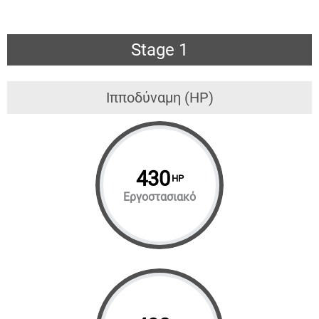
Stage 1
Ιπποδύναμη (HP)
430
HP
Εργοστασιακό