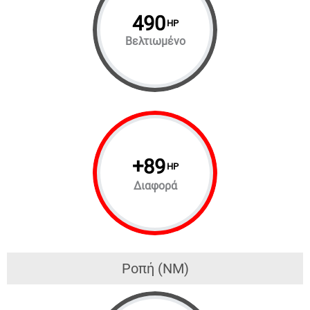
490
HP
Βελτιωμένο
+
89
HP
Διαφορά
Ροπή (NM)