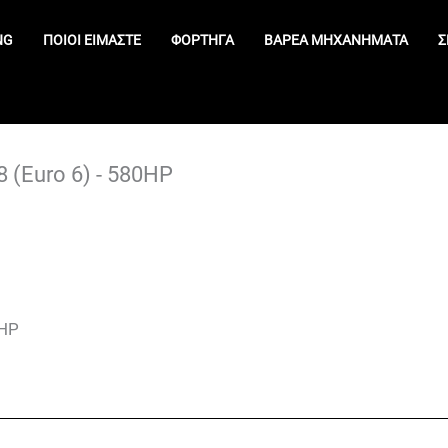
NG
ΠΟΙΟΊ ΕΊΜΑΣΤΕ
ΦΟΡΤΗΓΆ
ΒΑΡΈΑ ΜΗΧΑΝΉΜΑΤΑ
Σ
 (Euro 6) - 580HP
0HP