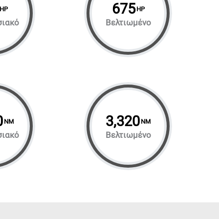
675
HP
HP
σιακό
Βελτιωμένο
0
3,320
NM
NM
σιακό
Βελτιωμένο