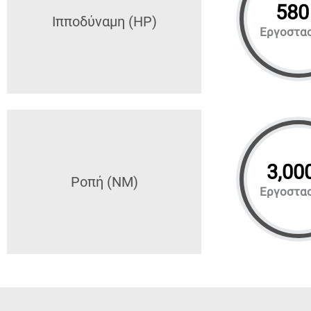
580
Ιπποδύναμη (HP)
Εργοστα
3,00
Ροπή (NM)
Εργοστα