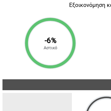
Eξοικονόμηση κ
-
6
%
Αστικό