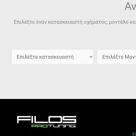
Αν
Επιλέξτε έναν κατασκευαστή οχήματος, μοντέλο κα
F