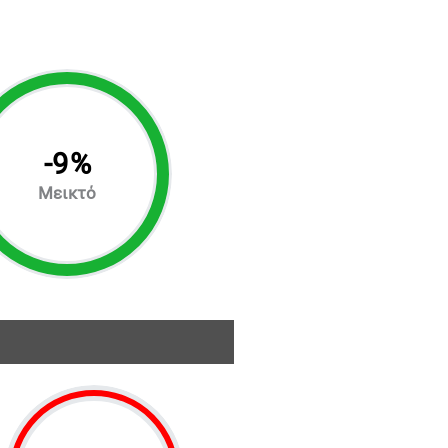
-
9
%
Μεικτό