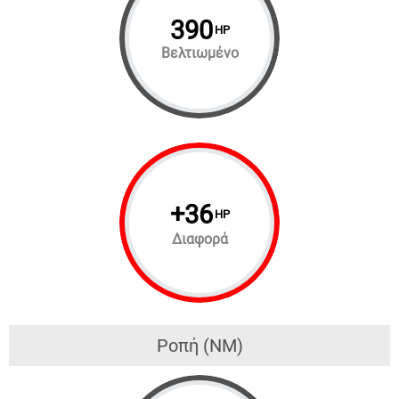
390
HP
Βελτιωμένο
+
36
HP
Διαφορά
Ροπή (NM)