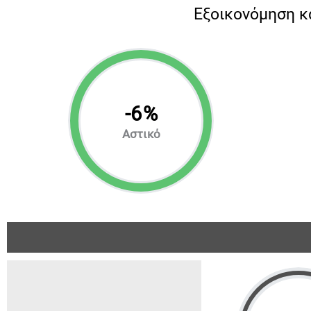
Eξοικονόμηση κ
-
6
%
Αστικό