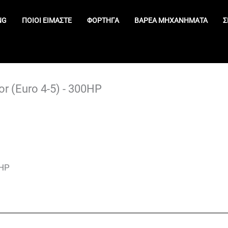
NG
ΠΟΙΟΊ ΕΊΜΑΣΤΕ
ΦΟΡΤΗΓΆ
ΒΑΡΈΑ ΜΗΧΑΝΉΜΑΤΑ
Σ
r (Euro 4-5) - 300HP
0HP