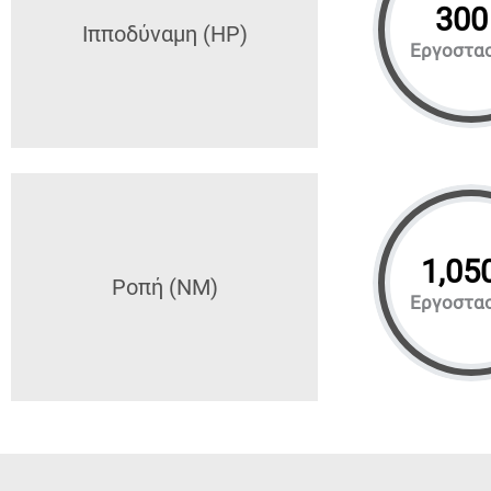
300
Ιπποδύναμη (HP)
Εργοστα
1,05
Ροπή (NM)
Εργοστα