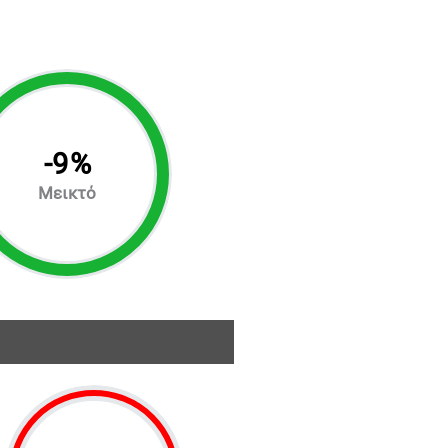
-
9
%
Μεικτό