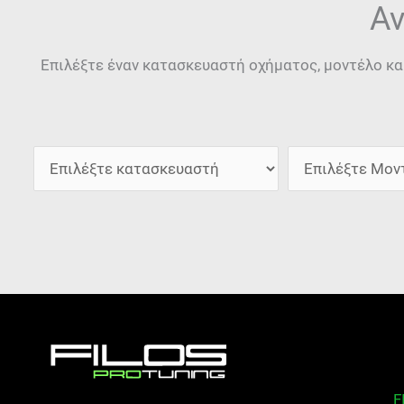
Αν
Επιλέξτε έναν κατασκευαστή οχήματος, μοντέλο κα
F