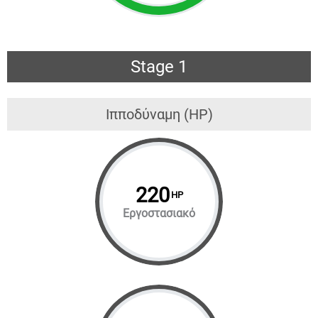
Stage 1
Ιπποδύναμη (HP)
220
HP
Εργοστασιακό