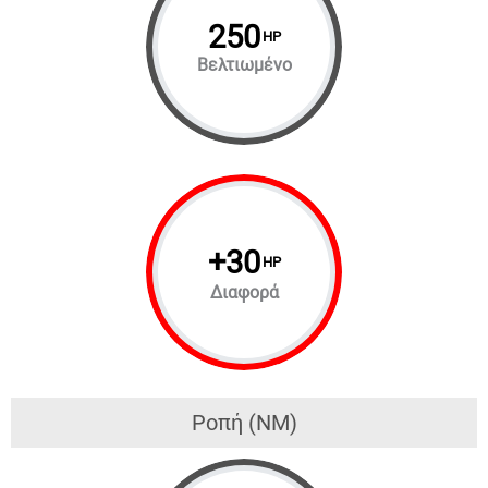
250
HP
Βελτιωμένο
+
30
HP
Διαφορά
Ροπή (NM)