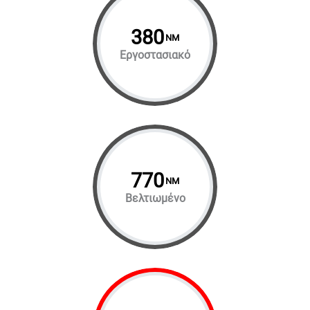
380
NM
Εργοστασιακό
770
NM
Βελτιωμένο