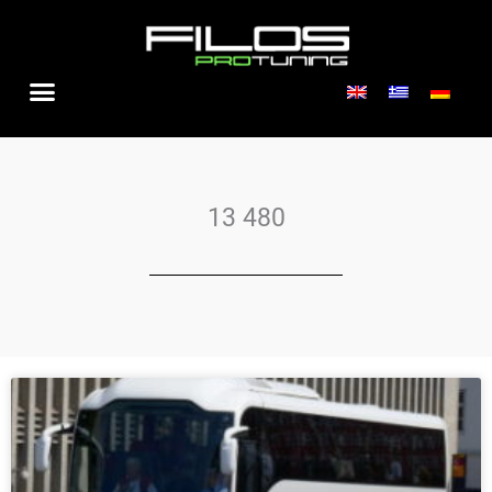
Μετάβαση
στο
περιεχόμενο
13 480