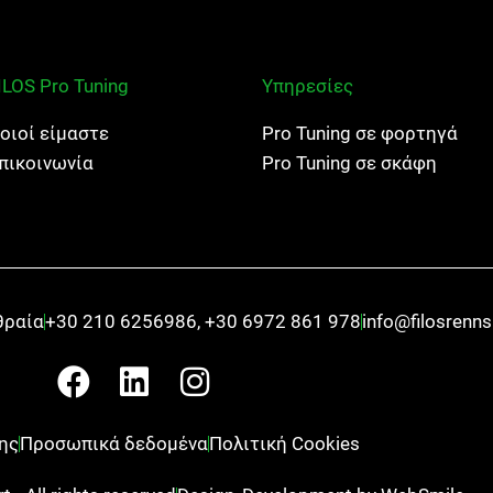
ILOS Pro Tuning
Υπηρεσίες
οιοί είμαστε
Pro Tuning σε φορτηγά
πικοινωνία
Pro Tuning σε σκάφη
θραία
+30 210 6256986, +30 6972 861 978
info@filosrenn
F
L
I
a
i
n
c
n
s
ης
Προσωπικά δεδομένα
Πολιτική Cookies
e
k
t