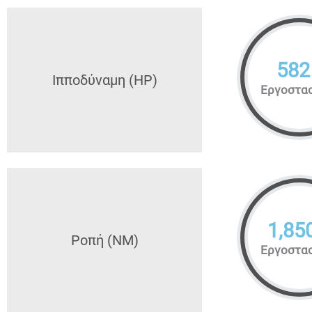
582
Ιπποδύναμη (HP)
Εργοστα
1,85
Ροπή (NM)
Εργοστα