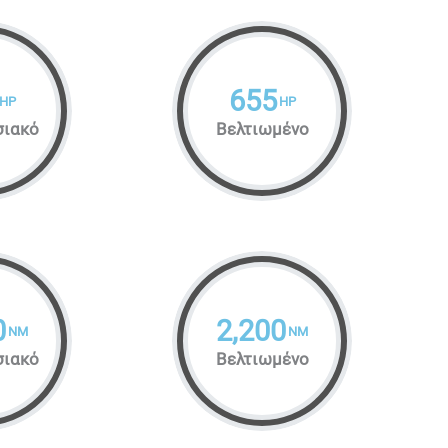
655
HP
HP
σιακό
Βελτιωμένο
0
2,200
NM
NM
σιακό
Βελτιωμένο