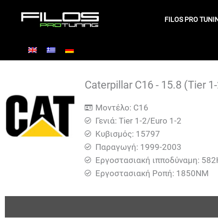
Μετάβαση
στο
FILOS PRO TUNI
περιεχόμενο
Caterpillar C16 - 15.8 (Tier 
Μοντέλο: C16
Γενιά: Tier 1-2/Euro 1-2
Κυβισμός: 15797
Παραγωγή: 1999-2003
Εργοστασιακή ιπποδύναμη: 58
Εργοστασιακή Ροπή: 1850ΝΜ