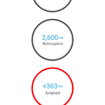
2,600
NM
Βελτιωμένο
+
363
NM
Διαφορά