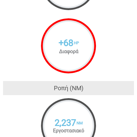
+
68
HP
Διαφορά
Ροπή (NM)
2,237
NM
Εργοστασιακό