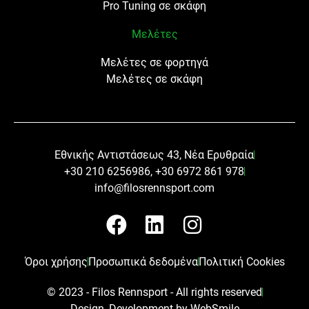
Pro Tuning σε σκάφη
Μελέτες
Μελέτες σε φορτηγά
Μελέτες σε σκάφη
Εθνικής Αντιστάσεως 43, Νέα Ερυθραία
+30 210 6256986, +30 6972 861 978
info@filosrennsport.com
F
L
I
a
i
n
c
n
s
Όροι χρήσης
Προσωπικά δεδομένα
Πολιτική Cookies
e
k
t
© 2023 - Filos Rennsport - All rights reserved​
b
e
a
Design, Development by WebSmile