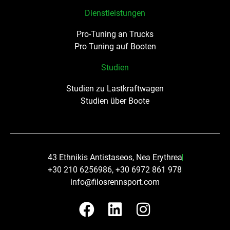
Dienstleistungen
Pro-Tuning an Trucks
Pro Tuning auf Booten
Studien
Studien zu Lastkraftwagen
Studien über Boote
43 Ethnikis Antistaseos, Nea Erythrea
+30 210 6256986, +30 6972 861 978
info@filosrennsport.com
F
L
I
a
i
n