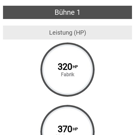
Bühne 1
Leistung (HP)
320
HP
Fabrik
370
HP