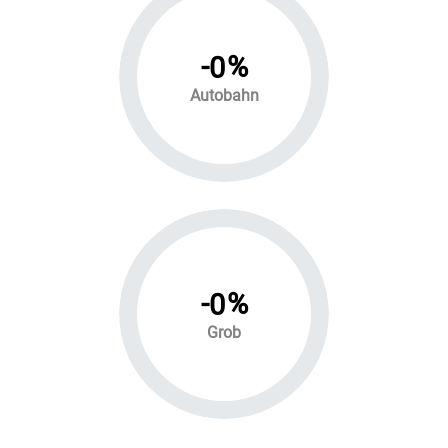
-
%
0
Autobahn
-
%
0
Grob