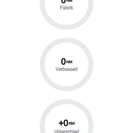
0
NM
Fabrik
0
NM
Verbessert
+
0
NM
Unterschied