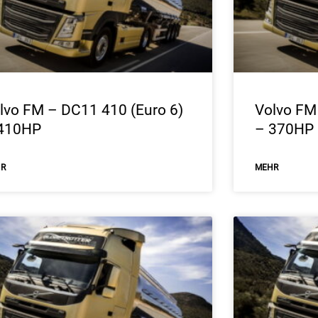
lvo FM – DC11 410 (Euro 6)
Volvo FM
410HP
– 370HP
HR
ΜEHR