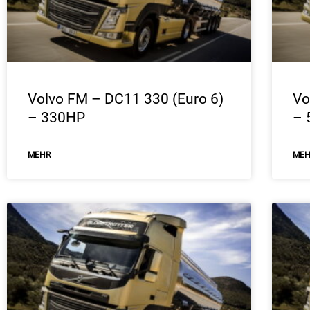
Volvo FM – DC11 330 (Euro 6)
Vo
– 330HP
– 
ΜEHR
ΜE