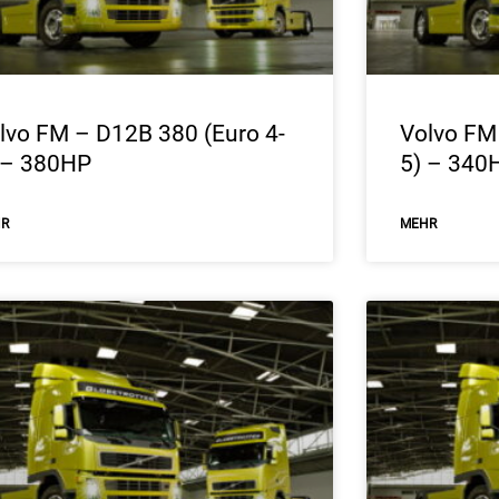
lvo FM – D12B 380 (Euro 4-
Volvo FM
 – 380HP
5) – 340
HR
ΜEHR