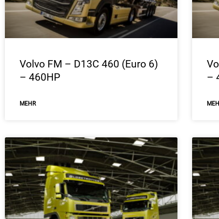
Volvo FM – D13C 460 (Euro 6)
Vo
– 460HP
– 
ΜEHR
ΜE