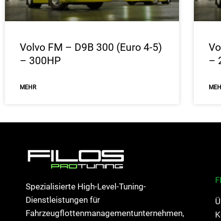
Volvo FM – D9B 300 (Euro 4-5)
Vo
– 300HP
– 
ΜEHR
ΜE
F
Spezialisierte High-Level-Tuning-
Dienstleistungen für
Ü
Fahrzeugflottenmanagementunternehmen,
K