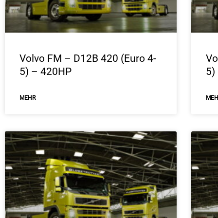
Volvo FM – D12B 420 (Euro 4-
Vo
5) – 420HP
5)
ΜEHR
ΜE