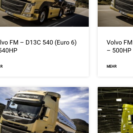
lvo FM – D13C 540 (Euro 6)
Volvo FM
540HP
– 500HP
HR
ΜEHR