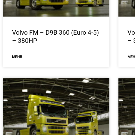
Volvo FM – D9B 360 (Euro 4-5)
Vo
– 380HP
– 
ΜEHR
ΜE