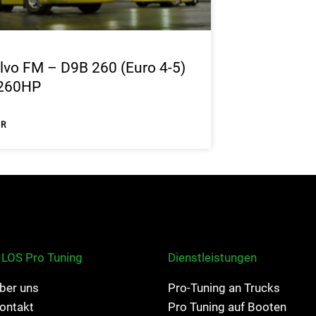
lvo FM – D9B 260 (Euro 4-5)
260HP
HR
ILOS Pro Tuning
Dienstleistungen
ber uns
Pro-Tuning an Trucks
ontakt
Pro Tuning auf Booten