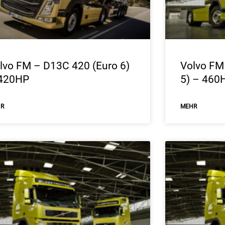
lvo FM – D13C 420 (Euro 6)
Volvo FM
420HP
5) – 460
HR
ΜEHR