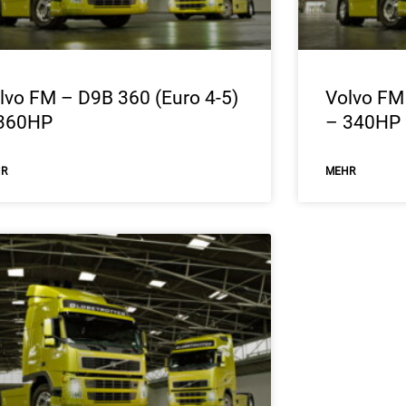
lvo FM – D9B 360 (Euro 4-5)
Volvo FM
360HP
– 340HP
HR
ΜEHR