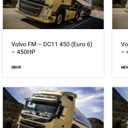
Volvo FM – DC11 450 (Euro 6)
Vo
– 450HP
– 
ΜEHR
ΜE