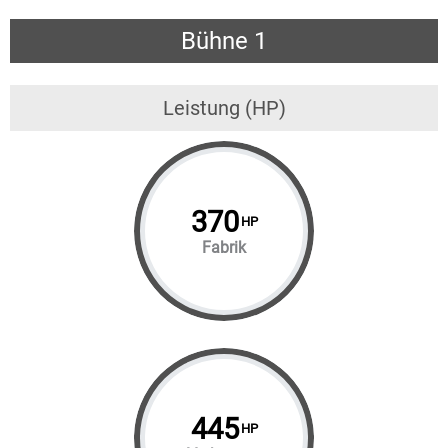
Bühne 1
Leistung (HP)
370
HP
Fabrik
445
HP