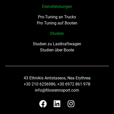
Dienstleistungen
Pro-Tuning an Trucks
Pro Tuning auf Booten
Studien
Studien zu Lastkraftwagen
Studien über Boote
43 Ethnikis Antistaseos, Nea Erythrea
+30 210 6256986, +30 6972 861 978
info@filosrennsport.com
F
L
I
a
i
n