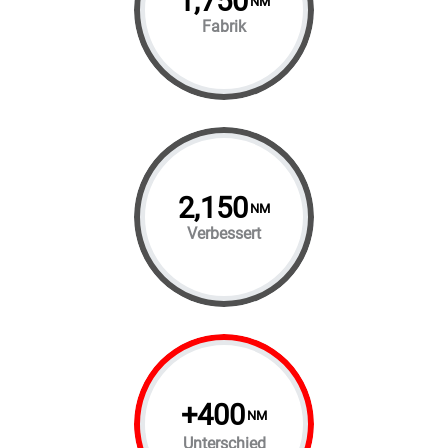
1,750
NM
Fabrik
2,150
NM
Verbessert
+
400
NM
Unterschied