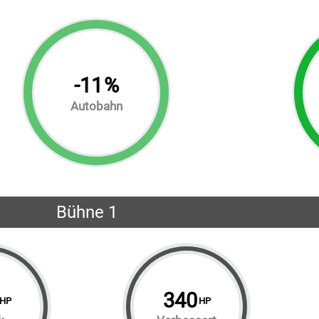
-
11
%
Autobahn
Bühne 1
340
HP
HP