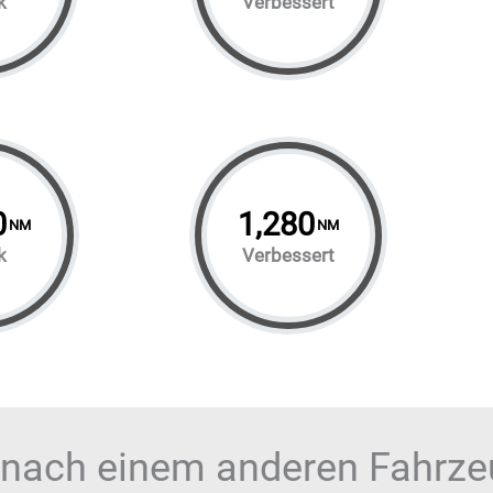
k
Verbessert
0
1,280
NM
NM
k
Verbessert
 nach einem anderen Fahrz