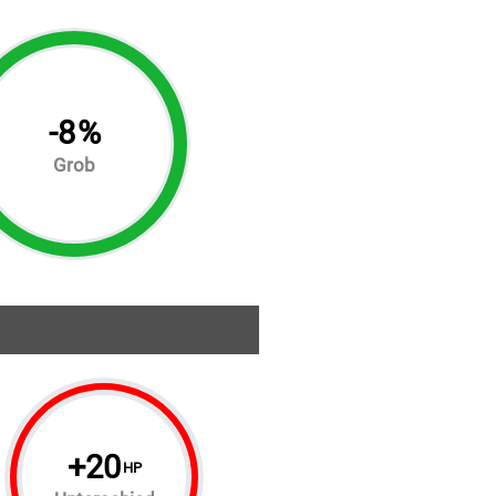
-
8
%
Grob
+
20
HP