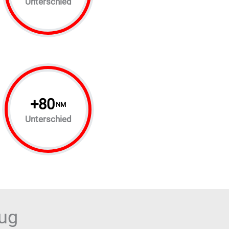
Unterschied
+
80
NM
Unterschied
eug