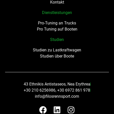
Kontakt
Dienstleistungen
Pro-Tuning an Trucks
Pro Tuning auf Booten
Studien
Studien zu Lastkraftwagen
Studien über Boote
43 Ethnikis Antistaseos, Nea Erythrea
+30 210 6256986, +30 6972 861 978
info@filosrennsport.com
F
L
I