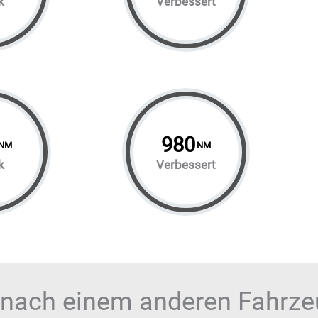
k
Verbessert
980
NM
NM
k
Verbessert
 nach einem anderen Fahrz