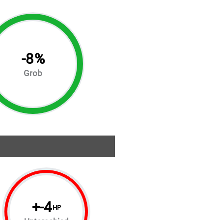
-
8
%
Grob
+
-4
HP