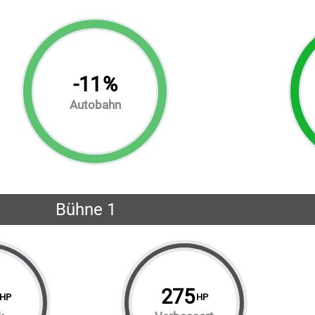
-
11
%
Autobahn
Bühne 1
275
HP
HP