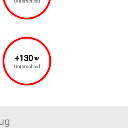
Unterschied
+
130
NM
Unterschied
eug