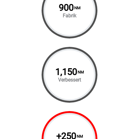
900
NM
Fabrik
1,150
NM
Verbessert
+
250
NM