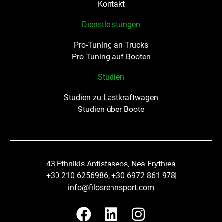
Kontakt
Dienstleistungen
Pro-Tuning an Trucks
Pro Tuning auf Booten
Studien
Studien zu Lastkraftwagen
Studien über Boote
43 Ethnikis Antistaseos, Nea Erythrea
+30 210 6256986, +30 6972 861 978
info@filosrennsport.com
F
L
I