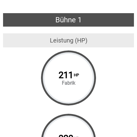
Bühne 1
Leistung (HP)
211
HP
Fabrik