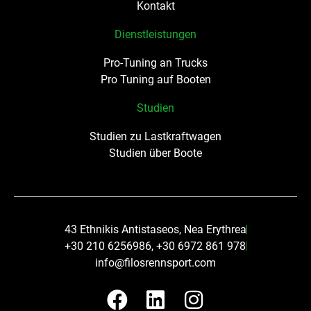
Kontakt
Dienstleistungen
Pro-Tuning an Trucks
Pro Tuning auf Booten
Studien
Studien zu Lastkraftwagen
Studien über Boote
43 Ethnikis Antistaseos, Nea Erythrea
+30 210 6256986, +30 6972 861 978
info@filosrennsport.com
F
L
I