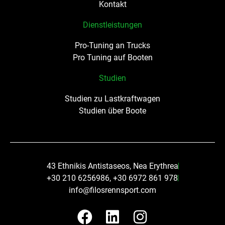
Kontakt
Dienstleistungen
Pro-Tuning an Trucks
Pro Tuning auf Booten
Studien
Studien zu Lastkraftwagen
Studien über Boote
43 Ethnikis Antistaseos, Nea Erythrea
+30 210 6256986, +30 6972 861 978
info@filosrennsport.com
F
L
I