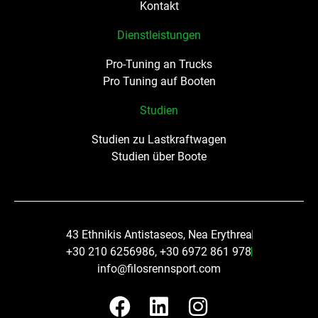
Kontakt
Dienstleistungen
Pro-Tuning an Trucks
Pro Tuning auf Booten
Studien
Studien zu Lastkraftwagen
Studien über Boote
43 Ethnikis Antistaseos, Nea Erythrea
+30 210 6256986, +30 6972 861 978
info@filosrennsport.com
F
L
I