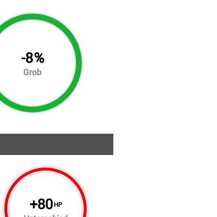
-
8
%
Grob
+
80
HP