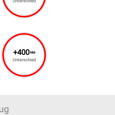
Unterschied
+
400
NM
Unterschied
eug