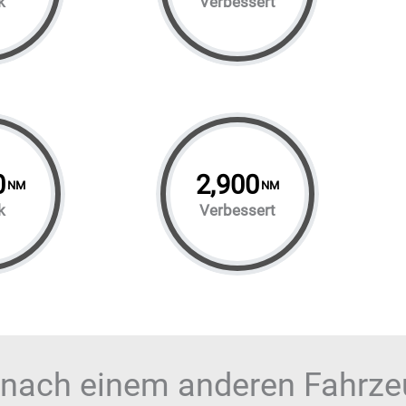
k
Verbessert
0
2,900
NM
NM
k
Verbessert
 nach einem anderen Fahrz