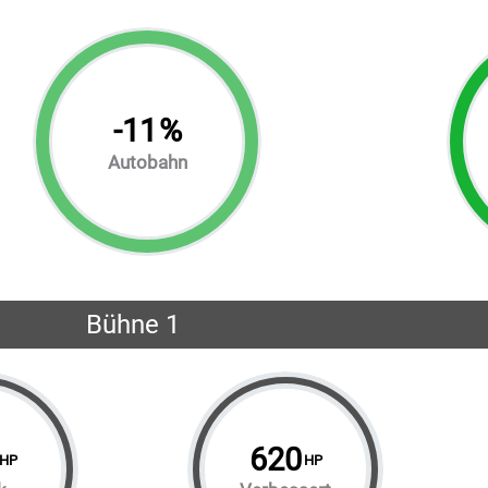
-
11
%
Autobahn
Bühne 1
620
HP
HP