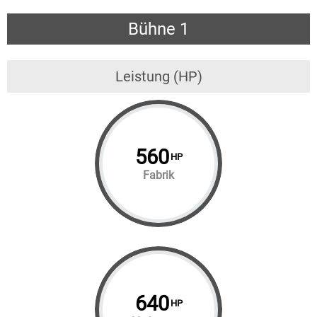
Bühne 1
Leistung (HP)
560
HP
Fabrik
640
HP