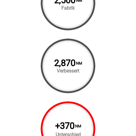
2,500
NM
Fabrik
2,870
NM
Verbessert
+
370
NM
Unterschied