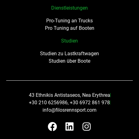
Dienstleistungen
Pro-Tuning an Trucks
Pro Tuning auf Booten
Studien
Studien zu Lastkraftwagen
Studien über Boote
43 Ethnikis Antistaseos, Nea Erythrea
+30 210 6256986, +30 6972 861 978
info@filosrennsport.com
F
L
I
a
i
n