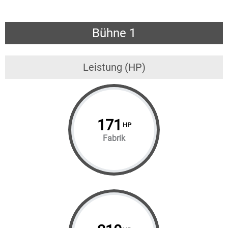
Bühne 1
Leistung (HP)
171
HP
Fabrik