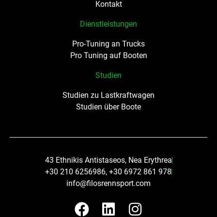
Kontakt
Dienstleistungen
Pro-Tuning an Trucks
Pro Tuning auf Booten
Studien
Studien zu Lastkraftwagen
Studien über Boote
43 Ethnikis Antistaseos, Nea Erythrea
+30 210 6256986, +30 6972 861 978
info@filosrennsport.com
F
L
I