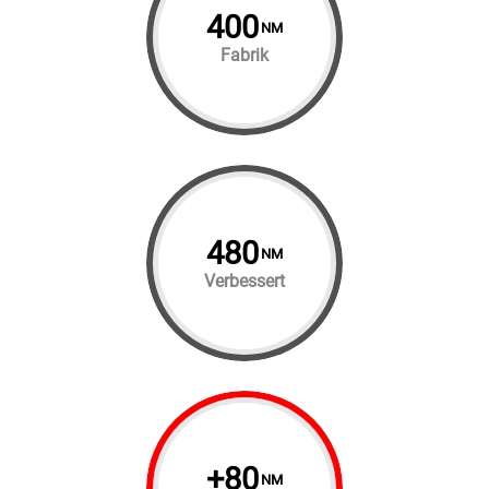
400
NM
Fabrik
480
NM
Verbessert
+
80
NM