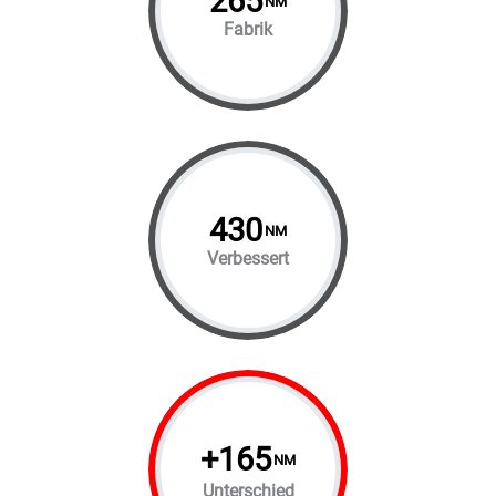
265
NM
Fabrik
430
NM
Verbessert
+
165
NM
Unterschied