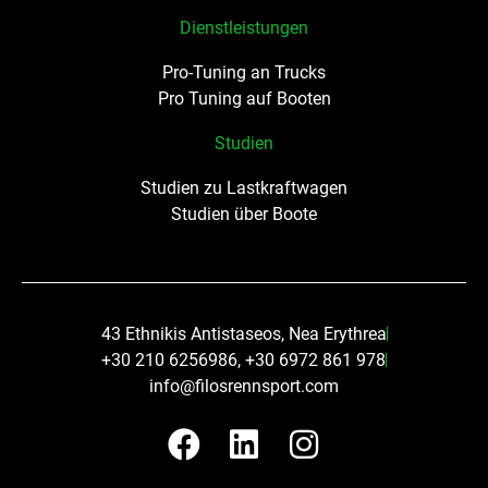
Dienstleistungen
Pro-Tuning an Trucks
Pro Tuning auf Booten
Studien
Studien zu Lastkraftwagen
Studien über Boote
43 Ethnikis Antistaseos, Nea Erythrea
+30 210 6256986, +30 6972 861 978
info@filosrennsport.com
F
L
I
a
i
n