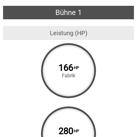
Bühne 1
Leistung (HP)
166
HP
Fabrik
280
HP