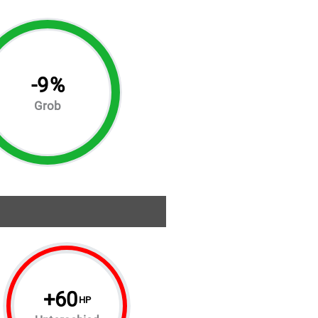
-
9
%
Grob
+
60
HP