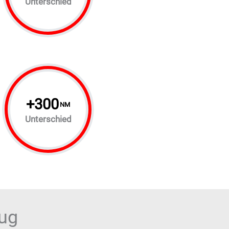
Unterschied
+
300
NM
Unterschied
eug