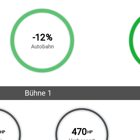
-
12
%
Autobahn
Bühne 1
470
HP
HP