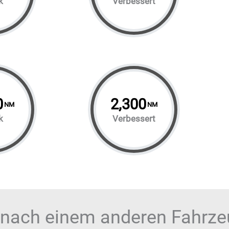
k
Verbessert
0
2,300
NM
NM
k
Verbessert
 nach einem anderen Fahrz