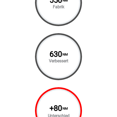
550
NM
Fabrik
630
NM
Verbessert
+
80
NM
Unterschied