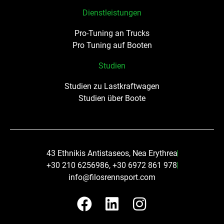
Dienstleistungen
Pro-Tuning an Trucks
Pro Tuning auf Booten
Studien
Studien zu Lastkraftwagen
Studien über Boote
43 Ethnikis Antistaseos, Nea Erythrea
+30 210 6256986, +30 6972 861 978
info@filosrennsport.com
F
L
I
a
i
n