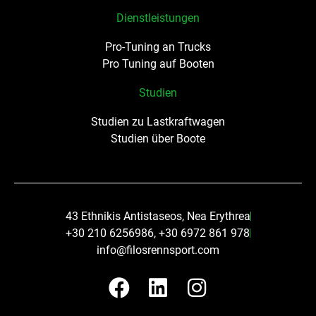
Dienstleistungen
Pro-Tuning an Trucks
Pro Tuning auf Booten
Studien
Studien zu Lastkraftwagen
Studien über Boote
43 Ethnikis Antistaseos, Nea Erythrea
+30 210 6256986, +30 6972 861 978
info@filosrennsport.com
F
L
I
a
i
n