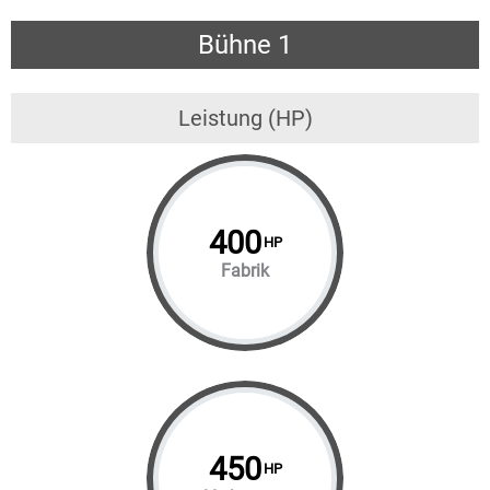
Bühne 1
Leistung (HP)
400
HP
Fabrik
450
HP