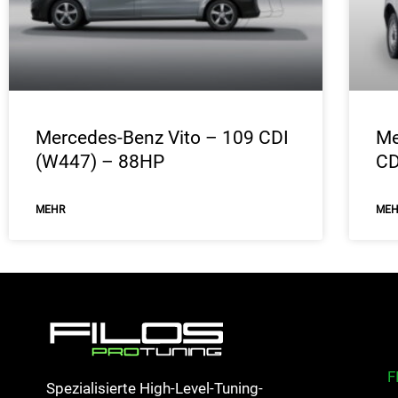
Mercedes-Benz Vito – 109 CDI
Me
(W447) – 88HP
CD
ΜEHR
ΜE
F
Spezialisierte High-Level-Tuning-