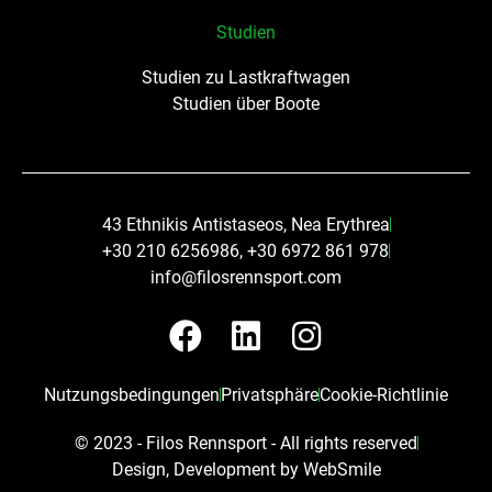
Studien
Studien zu Lastkraftwagen
Studien über Boote
43 Ethnikis Antistaseos, Nea Erythrea
+30 210 6256986, +30 6972 861 978
info@filosrennsport.com
F
L
I
a
i
n
c
n
s
Nutzungsbedingungen
Privatsphäre
Cookie-Richtlinie
e
k
t
© 2023 - Filos Rennsport - All rights reserved​
b
e
a
Design, Development by WebSmile