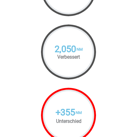
2,050
NM
Verbessert
+
355
NM
Unterschied