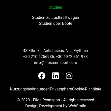
Studien
Studien zu Lastkraftwagen
Studien über Boote
43 Ethnikis Antistaseos, Nea Erythrea
+30 210 6256986, +30 6972 861 978
info@filosrennsport.com
F
L
I
a
i
n
c
n
s
Nutzungsbedingungen
Privatsphäre
Cookie-Richtlinie
e
k
t
© 2023 - Filos Rennsport - All rights reserved​
b
e
a
Design, Development by WebSmile