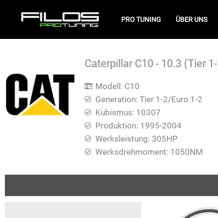
Zum
Inhalt
PRO TUNING
ÜBER UNS
springen
Caterpillar C10 - 10.3 (Tier 
Modell: C10
Generation: Tier 1-2/Euro 1-2
Kubismus: 10307
Produktion: 1995-2004
Werksleistung: 305HP
Werksdrehmoment: 1050ΝΜ