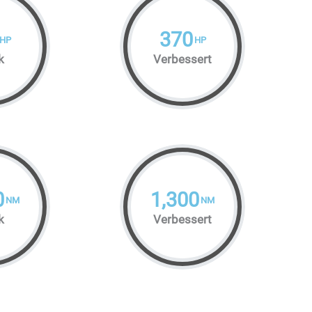
370
HP
HP
k
Verbessert
0
1,300
NM
NM
k
Verbessert