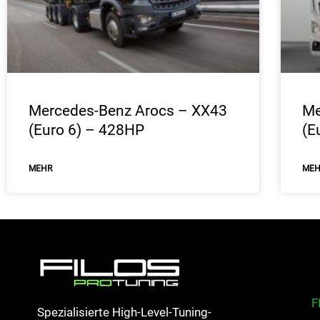
Mercedes-Benz Arocs – XX43
Me
(Euro 6) – 428HP
(E
ΜEHR
ΜE
F
Spezialisierte High-Level-Tuning-