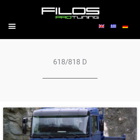
Zum
Inhalt
springen
618/818 D